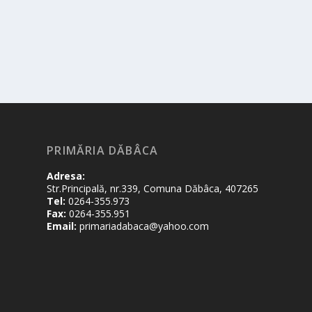
PRIMĂRIA DĂBÂCA
Adresa:
Str.Principală, nr.339, Comuna Dăbâca, 407265
Tel:
0264-355.973
Fax:
0264-355.951
Email:
primariadabaca@yahoo.com