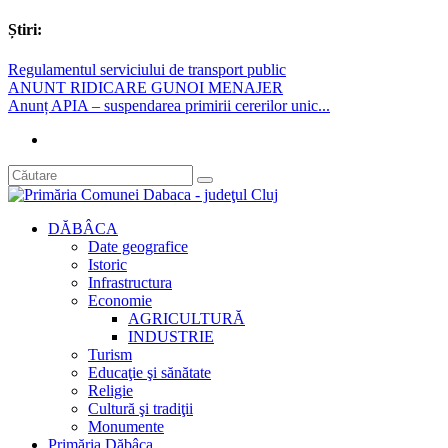
Știri:
Regulamentul serviciului de transport public
ANUNT RIDICARE GUNOI MENAJER
Anunț APIA – suspendarea primirii cererilor unic...
DĂBÂCA
Date geografice
Istoric
Infrastructura
Economie
AGRICULTURĂ
INDUSTRIE
Turism
Educaţie şi sănătate
Religie
Cultură şi tradiţii
Monumente
Primăria Dăbâca