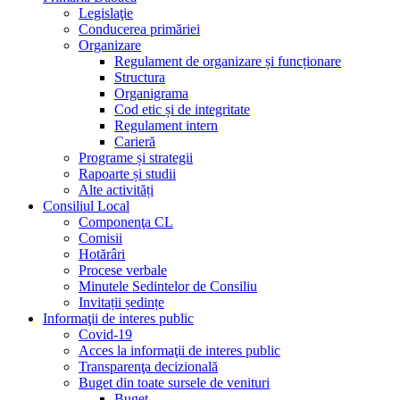
Legislaţie
Conducerea primăriei
Organizare
Regulament de organizare și funcționare
Structura
Organigrama
Cod etic și de integritate
Regulament intern
Carieră
Programe și strategii
Rapoarte și studii
Alte activități
Consiliul Local
Componenţa CL
Comisii
Hotărâri
Procese verbale
Minutele Sedintelor de Consiliu
Invitații ședințe
Informaţii de interes public
Covid-19
Acces la informaţii de interes public
Transparenţa decizională
Buget din toate sursele de venituri
Buget