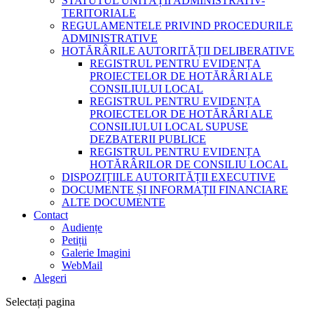
STATUTUL UNITĂȚII ADMINISTRATIV-
TERITORIALE
REGULAMENTELE PRIVIND PROCEDURILE
ADMINISTRATIVE
HOTĂRÂRILE AUTORITĂȚII DELIBERATIVE
REGISTRUL PENTRU EVIDENȚA
PROIECTELOR DE HOTĂRÂRI ALE
CONSILIULUI LOCAL
REGISTRUL PENTRU EVIDENȚA
PROIECTELOR DE HOTĂRÂRI ALE
CONSILIULUI LOCAL SUPUSE
DEZBATERII PUBLICE
REGISTRUL PENTRU EVIDENȚA
HOTĂRÂRILOR DE CONSILIU LOCAL
DISPOZIȚIILE AUTORITĂȚII EXECUTIVE
DOCUMENTE ȘI INFORMAȚII FINANCIARE
ALTE DOCUMENTE
Contact
Audiențe
Petiții
Galerie Imagini
WebMail
Alegeri
Selectați pagina