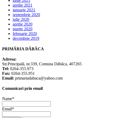
iunie 2021
aprilie 2021
ianuarie 2021
septembrie 2020
iulie 2020
aprilie 2020
martie 2020
februarie 2020
decembrie 2019
PRIMĂRIA DĂBÂCA
Adresa:
Str.Principală, nr.339, Comuna Dăbâca, 407265
Tel:
0264-355.973
Fax:
0264-355.951
Email:
primariadabaca@yahoo.com
Comunicari prin email
Name*
Email*