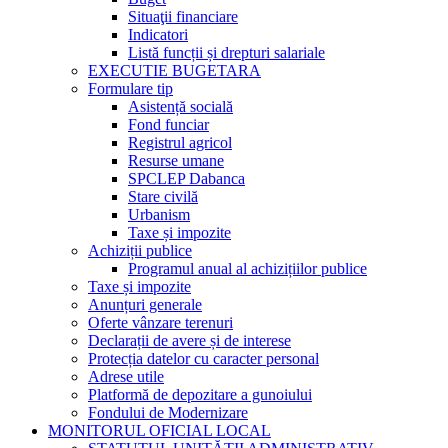
Situaţii financiare
Indicatori
Listă funcții și drepturi salariale
EXECUTIE BUGETARA
Formulare tip
Asistență socială
Fond funciar
Registrul agricol
Resurse umane
SPCLEP Dabanca
Stare civilă
Urbanism
Taxe și impozite
Achiziții publice
Programul anual al achizițiilor publice
Taxe și impozite
Anunțuri generale
Oferte vânzare terenuri
Declarații de avere și de interese
Protecția datelor cu caracter personal
Adrese utile
Platformă de depozitare a gunoiului
Fondului de Modernizare
MONITORUL OFICIAL LOCAL