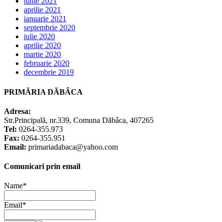
iunie 2021
aprilie 2021
ianuarie 2021
septembrie 2020
iulie 2020
aprilie 2020
martie 2020
februarie 2020
decembrie 2019
PRIMĂRIA DĂBÂCA
Adresa:
Str.Principală, nr.339, Comuna Dăbâca, 407265
Tel:
0264-355.973
Fax:
0264-355.951
Email:
primariadabaca@yahoo.com
Comunicari prin email
Name*
Email*