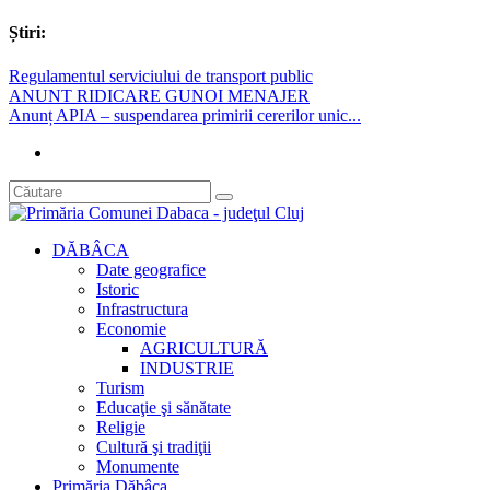
Știri:
Regulamentul serviciului de transport public
ANUNT RIDICARE GUNOI MENAJER
Anunț APIA – suspendarea primirii cererilor unic...
DĂBÂCA
Date geografice
Istoric
Infrastructura
Economie
AGRICULTURĂ
INDUSTRIE
Turism
Educaţie şi sănătate
Religie
Cultură şi tradiţii
Monumente
Primăria Dăbâca