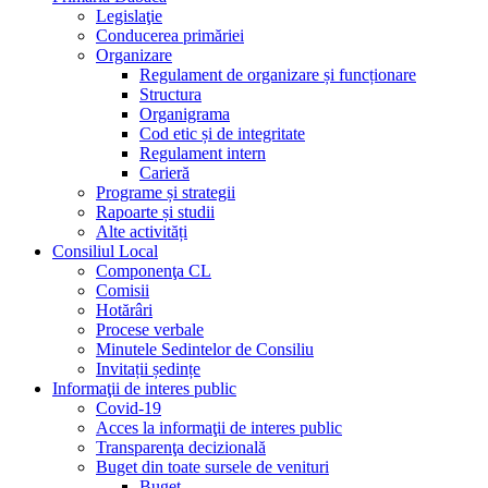
Legislaţie
Conducerea primăriei
Organizare
Regulament de organizare și funcționare
Structura
Organigrama
Cod etic și de integritate
Regulament intern
Carieră
Programe și strategii
Rapoarte și studii
Alte activități
Consiliul Local
Componenţa CL
Comisii
Hotărâri
Procese verbale
Minutele Sedintelor de Consiliu
Invitații ședințe
Informaţii de interes public
Covid-19
Acces la informaţii de interes public
Transparenţa decizională
Buget din toate sursele de venituri
Buget