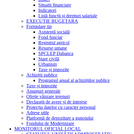
Situaţii financiare
Indicatori
Listă funcții și drepturi salariale
EXECUTIE BUGETARA
Formulare tip
Asistență socială
Fond funciar
Registrul agricol
Resurse umane
SPCLEP Dabanca
Stare civilă
Urbanism
Taxe și impozite
Achiziții publice
Programul anual al achizițiilor publice
Taxe și impozite
Anunțuri generale
Oferte vânzare terenuri
Declarații de avere și de interese
Protecția datelor cu caracter personal
Adrese utile
Platformă de depozitare a gunoiului
Fondului de Modernizare
MONITORUL OFICIAL LOCAL