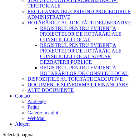
STATUTUL UNITĂȚII ADMINISTRATIV-
TERITORIALE
REGULAMENTELE PRIVIND PROCEDURILE
ADMINISTRATIVE
HOTĂRÂRILE AUTORITĂȚII DELIBERATIVE
REGISTRUL PENTRU EVIDENȚA
PROIECTELOR DE HOTĂRÂRI ALE
CONSILIULUI LOCAL
REGISTRUL PENTRU EVIDENȚA
PROIECTELOR DE HOTĂRÂRI ALE
CONSILIULUI LOCAL SUPUSE
DEZBATERII PUBLICE
REGISTRUL PENTRU EVIDENȚA
HOTĂRÂRILOR DE CONSILIU LOCAL
DISPOZIȚIILE AUTORITĂȚII EXECUTIVE
DOCUMENTE ȘI INFORMAȚII FINANCIARE
ALTE DOCUMENTE
Contact
Audiențe
Petiții
Galerie Imagini
WebMail
Alegeri
Selectați pagina