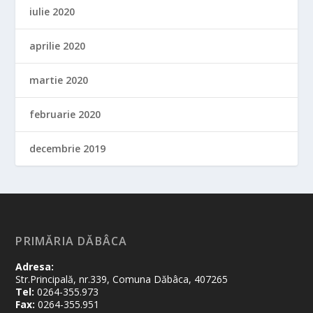
iulie 2020
aprilie 2020
martie 2020
februarie 2020
decembrie 2019
PRIMĂRIA DĂBÂCA
Adresa:
Str.Principală, nr.339, Comuna Dăbâca, 407265
Tel:
0264-355.973
Fax:
0264-355.951