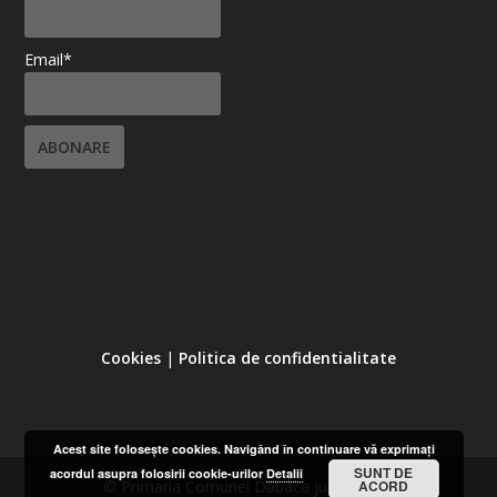
Email*
Cookies
|
Politica de confidentialitate
Acest site foloseşte cookies. Navigând în continuare vă exprimaţi
SUNT DE
acordul asupra folosirii cookie-urilor
Detalii
© Primaria Comunei Dăbâca județul Cluj
ACORD