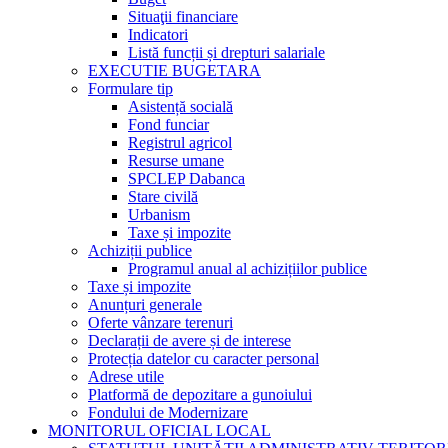
Situaţii financiare
Indicatori
Listă funcții și drepturi salariale
EXECUTIE BUGETARA
Formulare tip
Asistență socială
Fond funciar
Registrul agricol
Resurse umane
SPCLEP Dabanca
Stare civilă
Urbanism
Taxe și impozite
Achiziții publice
Programul anual al achizițiilor publice
Taxe și impozite
Anunțuri generale
Oferte vânzare terenuri
Declarații de avere și de interese
Protecția datelor cu caracter personal
Adrese utile
Platformă de depozitare a gunoiului
Fondului de Modernizare
MONITORUL OFICIAL LOCAL