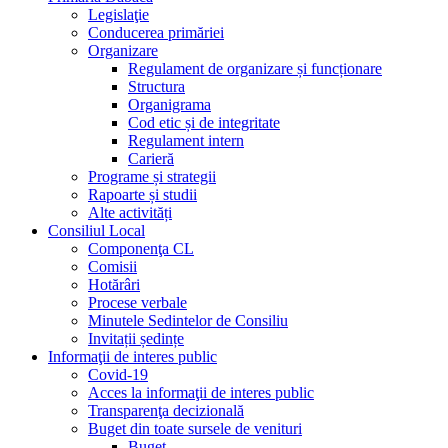
Legislaţie
Conducerea primăriei
Organizare
Regulament de organizare și funcționare
Structura
Organigrama
Cod etic și de integritate
Regulament intern
Carieră
Programe și strategii
Rapoarte și studii
Alte activități
Consiliul Local
Componenţa CL
Comisii
Hotărâri
Procese verbale
Minutele Sedintelor de Consiliu
Invitații ședințe
Informaţii de interes public
Covid-19
Acces la informaţii de interes public
Transparenţa decizională
Buget din toate sursele de venituri
Buget