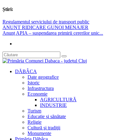
Știri:
Regulamentul serviciului de transport public
ANUNT RIDICARE GUNOI MENAJER
Anunț APIA – suspendarea primirii cererilor unic...
DĂBÂCA
Date geografice
Istoric
Infrastructura
Economie
AGRICULTURĂ
INDUSTRIE
Turism
Educaţie şi sănătate
Religie
Cultură şi tradiţii
Monumente
Primăria Dăbâca