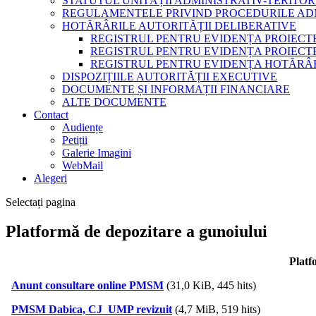
STATUTUL UNITĂȚII ADMINISTRATIV-TERITOR
REGULAMENTELE PRIVIND PROCEDURILE AD
HOTĂRÂRILE AUTORITĂȚII DELIBERATIVE
REGISTRUL PENTRU EVIDENȚA PROIECT
REGISTRUL PENTRU EVIDENȚA PROIECTE
REGISTRUL PENTRU EVIDENȚA HOTĂRÂR
DISPOZIȚIILE AUTORITĂȚII EXECUTIVE
DOCUMENTE ȘI INFORMAȚII FINANCIARE
ALTE DOCUMENTE
Contact
Audiențe
Petiții
Galerie Imagini
WebMail
Alegeri
Selectați pagina
Platformă de depozitare a gunoiului
Platf
Anunt consultare online PMSM
(31,0 KiB, 445 hits)
PMSM Dabica, CJ_UMP revizuit
(4,7 MiB, 519 hits)