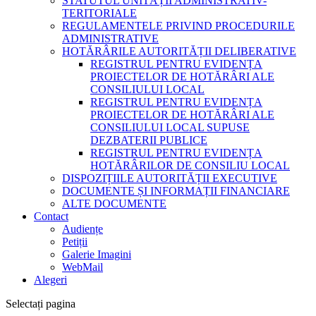
STATUTUL UNITĂȚII ADMINISTRATIV-
TERITORIALE
REGULAMENTELE PRIVIND PROCEDURILE
ADMINISTRATIVE
HOTĂRÂRILE AUTORITĂȚII DELIBERATIVE
REGISTRUL PENTRU EVIDENȚA
PROIECTELOR DE HOTĂRÂRI ALE
CONSILIULUI LOCAL
REGISTRUL PENTRU EVIDENȚA
PROIECTELOR DE HOTĂRÂRI ALE
CONSILIULUI LOCAL SUPUSE
DEZBATERII PUBLICE
REGISTRUL PENTRU EVIDENȚA
HOTĂRÂRILOR DE CONSILIU LOCAL
DISPOZIȚIILE AUTORITĂȚII EXECUTIVE
DOCUMENTE ȘI INFORMAȚII FINANCIARE
ALTE DOCUMENTE
Contact
Audiențe
Petiții
Galerie Imagini
WebMail
Alegeri
Selectați pagina