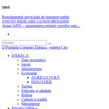
Știri:
Regulamentul serviciului de transport public
ANUNT RIDICARE GUNOI MENAJER
Anunț APIA – suspendarea primirii cererilor unic...
DĂBÂCA
Date geografice
Istoric
Infrastructura
Economie
AGRICULTURĂ
INDUSTRIE
Turism
Educaţie şi sănătate
Religie
Cultură şi tradiţii
Monumente
Primăria Dăbâca