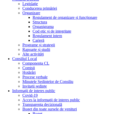
Legislaţie
Conducerea primăriei
Organizare
Regulament de organizare și funcționare
Structura
Organigrama
Cod etic și de integritate
Regulament intern
Carieră
Programe și strategii
Rapoarte și studii
Alte activități
Consiliul Local
Componenţa CL
Comisii
Hotărâri
Procese verbale
Minutele Sedintelor de Consiliu
Invitații ședințe
Informaţii de interes public
Covid-19
Acces la informaţii de interes public
Transparenţa decizională
Buget din toate sursele de venituri
Buget