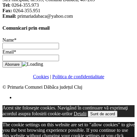
Tel:
0264-355.973
Fax:
0264-355.951
Email:
primariadabaca@yahoo.com
Comunicari prin email
Name*
Email*
Cookies
|
Politica de confidentialitate
© Primaria Comunei Dăbâca județul Cluj
Acest site foloseşte cookies. Navigând în continuare vă exprimaţi
acordul asupra folosirii cookie-urilor
Detalii
Sunt de acord
The cookie settings on this website are set to "allow cookies" to give
you the best browsing experience possible. If you continue to use
this website without changing your cookie settings or you click