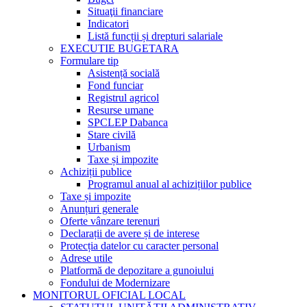
Situaţii financiare
Indicatori
Listă funcții și drepturi salariale
EXECUTIE BUGETARA
Formulare tip
Asistență socială
Fond funciar
Registrul agricol
Resurse umane
SPCLEP Dabanca
Stare civilă
Urbanism
Taxe și impozite
Achiziții publice
Programul anual al achizițiilor publice
Taxe și impozite
Anunțuri generale
Oferte vânzare terenuri
Declarații de avere și de interese
Protecția datelor cu caracter personal
Adrese utile
Platformă de depozitare a gunoiului
Fondului de Modernizare
MONITORUL OFICIAL LOCAL