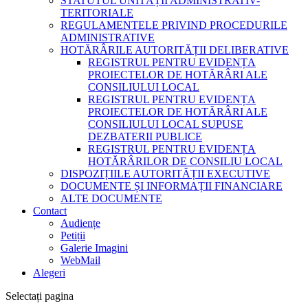
STATUTUL UNITĂȚII ADMINISTRATIV-
TERITORIALE
REGULAMENTELE PRIVIND PROCEDURILE
ADMINISTRATIVE
HOTĂRÂRILE AUTORITĂȚII DELIBERATIVE
REGISTRUL PENTRU EVIDENȚA
PROIECTELOR DE HOTĂRÂRI ALE
CONSILIULUI LOCAL
REGISTRUL PENTRU EVIDENȚA
PROIECTELOR DE HOTĂRÂRI ALE
CONSILIULUI LOCAL SUPUSE
DEZBATERII PUBLICE
REGISTRUL PENTRU EVIDENȚA
HOTĂRÂRILOR DE CONSILIU LOCAL
DISPOZIȚIILE AUTORITĂȚII EXECUTIVE
DOCUMENTE ȘI INFORMAȚII FINANCIARE
ALTE DOCUMENTE
Contact
Audiențe
Petiții
Galerie Imagini
WebMail
Alegeri
Selectați pagina