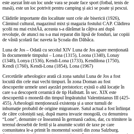
este așezat într-un loc unde vara se poate face sport (fotbal, tenis de
masă), este un loc potrivit pentru camping și aici se poate și pescui.
Clădirile importante din localitate sunt cele ale bisericii (1926),
Căminul cultural, magazinul mixt și magazia fostului CAP. Clădirea
școlii nu mai existÄă, aceasta s-a dărâmat la câțiva ani după
revoluție, de atunci nu s-a mai reparat din lipsă de fonduri, iar copiii
de vâstă școlară fac naveta la Școala din Dăbâca.
Luna de Jos – Odată cu secolul XIV Luna de Jos apare menționată
în documentele timpului – Lona (1315), Loona (1340), Lonay
(1348), Lonya (1536), Kendi-Lona (1733), Kendilona (1750),
Kendi (1760), Kendi-Lona (1854), Lona (1967)
Cercetările arheologice arată că zona satului Luna de Jos a fost
locuită din cele mai vechi timpuri. În zona Doman au fost
descoperite urmele unei așezări preistorice; există o altă locație în
care s-a descoperit ceramică de tip Hallstatt. În sec. XIX este
descoperită o monedă din timpul împăratului Valentinianus III (425-
455). Arheologii menționează existența și a unor tumuli de
inhumație probabil de origine migratoare. Satul actual a fost înființat
de către coloniștii sași, după marea invazie mongolă, cu denumirea
“Lone”, denumire ce înseamnă în germană cadou, dar, cu trimitere la
terenul deosebit de fertil și la anumite scutiri de taxe pe care
comunitatea le-a primit în momentul sosirii din zona Salzburg.