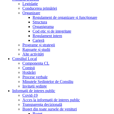
Legislaţie
Conducerea primăriei
Organizare
Regulament de organizare și funcționare
Structura
Organigrama
Cod etic și de integritate
Regulament intern
Carieră
Programe și strategii
Rapoarte și studii
Alte activități
Consiliul Local
Componenţa CL
Comisii
Hotărâri
Procese verbale
Minutele Sedintelor de Consiliu
Invitații ședințe
Informaţii de interes public
Covid-19
Acces la informaţii de interes public
Transparenţa decizională
Buget din toate sursele de venituri
Buget