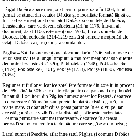
Târgul Dăbâca apare menționat pentru prima oară în 1064, fiind
format pe atunci din cetatea Dăbâca și o localitate formată lângă ea.
În 1164 este menționat comitatul Dăbâca și comitele de Dăbâca,
Leustachius, care va deveni căpetenia țării în 1176. Într-un alt
document, datat 1166, este menționat Wido, fiu al comitelui de
Dobuca. Din perioada 1214-1219 există și primele menționări ale
cetății Dăbâca ca și reședință a comitatului.
Pâglișa – Satul apare menționat documentar în 1306, sub numele de
Puklusteluky. De-a lungul timpului a mai fost menționat sub diferite
denumiri: Poclustelek (1320), Puklustelek (1348), Poklostheleke
(1459), Poklostelke (1461), Poklișe (1733), Piclișe (1850), Puclisea
(1854).
Regiunea tufurilor vulcanice zotelifere formate din zoteliți în procent
de 25% până la 50% este o atracție pentru cei pasionați de plimbări
în natură. Locuitorii din Pâglișa numesc acest loc Peșteră, deoarece
la o oarecare înălțime într-un perete de piatră există o gaură, nu
foarte mare, ci doar atât cât să poată pătrunde în ea o vulpe, iar
această gaură este vizibilă de la distanță și stârnește curiozitatea.
Toamna plimbările sunt mai interesante, deoarece în această
perioadă se pot culege fructe de pădure care se găsesc din belșug.
Lacul numit și Pescărie, aflat între satul Pâglișa și comuna Dăbâca