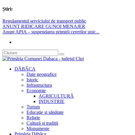
Știri:
Regulamentul serviciului de transport public
ANUNT RIDICARE GUNOI MENAJER
Anunț APIA – suspendarea primirii cererilor unic...
DĂBÂCA
Date geografice
Istoric
Infrastructura
Economie
AGRICULTURĂ
INDUSTRIE
Turism
Educaţie şi sănătate
Religie
Cultură şi tradiţii
Monumente
Primăria Dăbâca