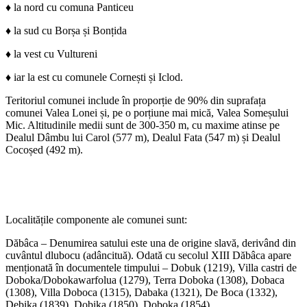
♦ la nord cu comuna Panticeu
♦ la sud cu Borșa și Bonțida
♦ la vest cu Vultureni
♦ iar la est cu comunele Cornești și Iclod.
Teritoriul comunei include în proporție de 90% din suprafața
comunei Valea Lonei și, pe o porțiune mai mică, Valea Someșului
Mic. Altitudinile medii sunt de 300-350 m, cu maxime atinse pe
Dealul Dâmbu lui Carol (577 m), Dealul Fata (547 m) și Dealul
Cocoșed (492 m).
Localitățile componente ale comunei sunt:
Dăbâca – Denumirea satului este una de origine slavă, derivând din
cuvântul dlubocu (adâncituă). Odată cu secolul XIII Dăbâca apare
menționată în documentele timpului – Dobuk (1219), Villa castri de
Doboka/Dobokawarfolua (1279), Terra Doboka (1308), Dobaca
(1308), Villa Doboca (1315), Dabaka (1321), De Boca (1332),
Debika (1839), Dobika (1850), Doboka (1854).