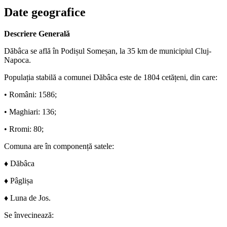
Date geografice
Descriere Generală
Dăbâca se află în Podișul Someșan, la 35 km de municipiul Cluj-
Napoca.
Populația stabilă a comunei Dăbâca este de 1804 cetățeni, din care:
• Români: 1586;
• Maghiari: 136;
• Rromi: 80;
Comuna are în componență satele:
♦ Dăbâca
♦ Pâglișa
♦ Luna de Jos.
Se învecinează: