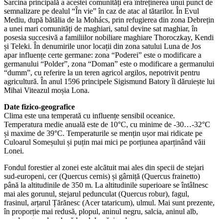
Sarcina principală a acestei comunități era întreținerea unui punct de
semnalizare pe dealul “În vie” în caz de atac al tătarilor. În Evul
Mediu, după bătălia de la Mohács, prin refugierea din zona Debrețin
a unei mari comunități de maghiari, satul devine sat maghiar, în
posesia succesivă a familiilor nobiliare maghiare Thoroczkay, Kendi
și Teleki. În denumirile unor locații din zona satului Luna de Jos
apar influențe certe germane: zona “Poderei” este o modificare a
germanului “Polder”, zona “Doman” este o modificare a germanului
“dumm”, cu referire la un teren agricol argilos, nepotrivit pentru
agricultură. În anul 1596 principele Sigismund Batory îi dăruiește lui
Mihai Viteazul moșia Lona.
Date fizico-geografice
Clima este una temperată cu influențe sensibil oceanice.
Temperatura medie anuală este de 10°C, cu minime de -30…-32°C
și maxime de 39°C. Temperaturile se mențin ușor mai ridicate pe
Culoarul Someșului și puțin mai mici pe porțiunea aparținând văii
Lonei.
Fondul forestier al zonei este alcătuit mai ales din specii de stejari
sud-europeni, cer (Quercus cernis) și gârniță (Quercus frainetto)
până la altitudinile de 350 m. La altitudinile superioare se întâlnesc
mai ales gorunul, stejarul pedunculat (Quercus robur), fagul,
frasinul, arțarul Țărănesc (Acer tataricum), ulmul. Mai sunt prezente,
în proporție mai redusă, plopul, aninul negru, salcia, aninul alb,