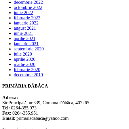
decembrie 2022
octombrie 2022
iunie 2022
februarie 2022
ianuarie 2022
august 2021
iunie 2021
aprilie 2021
ianuarie 2021
septembrie 2020
iulie 2020
aprilie 2020
martie 2020
februarie 2020
decembrie 2019
PRIMĂRIA DĂBÂCA
Adresa:
Str.Principală, nr.339, Comuna Dăbâca, 407265
Tel:
0264-355.973
Fax:
0264-355.951
Email:
primariadabaca@yahoo.com