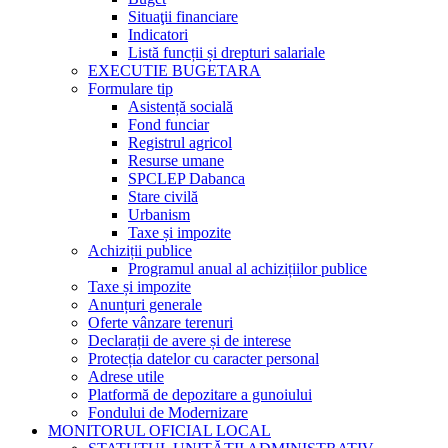
Situaţii financiare
Indicatori
Listă funcții și drepturi salariale
EXECUTIE BUGETARA
Formulare tip
Asistență socială
Fond funciar
Registrul agricol
Resurse umane
SPCLEP Dabanca
Stare civilă
Urbanism
Taxe și impozite
Achiziții publice
Programul anual al achizițiilor publice
Taxe și impozite
Anunțuri generale
Oferte vânzare terenuri
Declarații de avere și de interese
Protecția datelor cu caracter personal
Adrese utile
Platformă de depozitare a gunoiului
Fondului de Modernizare
MONITORUL OFICIAL LOCAL