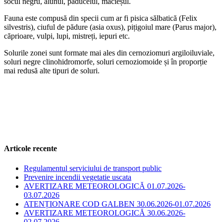
socul negru, alunul, păducelul, măcieșul.
Fauna este compusă din specii cum ar fi pisica sălbatică (Felix
silvestris), ciuful de pădure (asia oxus), pițigoiul mare (Parus major),
căprioare, vulpi, lupi, mistreți, iepuri etc.
Solurile zonei sunt formate mai ales din cernoziomuri argiloiluviale,
soluri negre clinohidromorfe, soluri cernoziomoide și în proporție
mai redusă alte tipuri de soluri.
Articole recente
Regulamentul serviciului de transport public
Prevenire incendii vegetatie uscata
AVERTIZARE METEOROLOGICĂ 01.07.2026-
03.07.2026
ATENȚIONARE COD GALBEN 30.06.2026-01.07.2026
AVERTIZARE METEOROLOGICĂ 30.06.2026-
02.07.2026