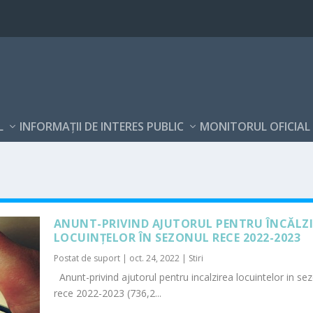
L
INFORMAŢII DE INTERES PUBLIC
MONITORUL OFICIAL
ANUNT-PRIVIND AJUTORUL PENTRU ÎNCĂLZ
LOCUINȚELOR ÎN SEZONUL RECE 2022-2023
Postat de
suport
|
oct. 24, 2022
|
Stiri
Anunt-privind ajutorul pentru incalzirea locuintelor in se
rece 2022-2023 (736,2...