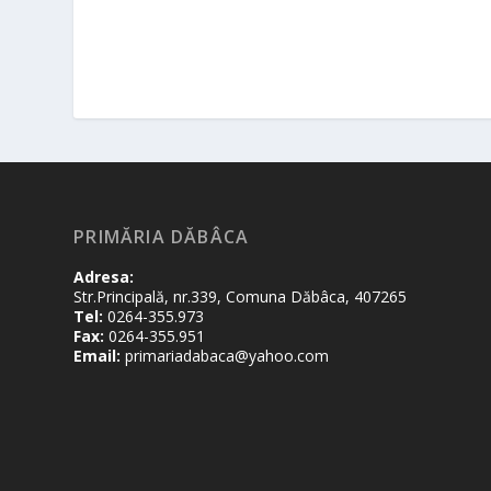
PRIMĂRIA DĂBÂCA
Adresa:
Str.Principală, nr.339, Comuna Dăbâca, 407265
Tel:
0264-355.973
Fax:
0264-355.951
Email:
primariadabaca@yahoo.com