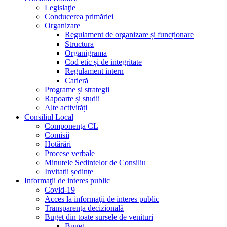
Legislaţie
Conducerea primăriei
Organizare
Regulament de organizare și funcționare
Structura
Organigrama
Cod etic și de integritate
Regulament intern
Carieră
Programe și strategii
Rapoarte și studii
Alte activități
Consiliul Local
Componenţa CL
Comisii
Hotărâri
Procese verbale
Minutele Sedintelor de Consiliu
Invitații ședințe
Informaţii de interes public
Covid-19
Acces la informaţii de interes public
Transparenţa decizională
Buget din toate sursele de venituri
Buget