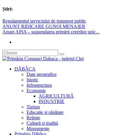
Știri:
Regulamentul serviciului de transport public
ANUNT RIDICARE GUNOI MENAJER
Anunț APIA – suspendarea primirii cererilor unic...
DĂBÂCA
Date geografice
Istoric
Infrastructura
Economie
AGRICULTURĂ
INDUSTRIE
Turism
Educaţie şi sănătate
Religie
Cultură şi tradiţii
Monumente
Primăria Dăbâca