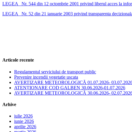
LEGEA Nr. 544 din 12 octombrie 2001 privind liberul acces la inform
LEGEA Nr. 52 din 21 ianuarie 2003 privind transparenta decizionala 
Articole recente
Regulamentul serviciului de transport public
Prevenire incendii vegetatie uscata
AVERTIZARE METEOROLOGICĂ 01.07.2026- 03.07.202
ATENȚIONARE COD GALBEN 30.06.2026-01.07.2026
AVERTIZARE METEOROLOGICĂ 30.06.2026- 02.07.202
Arhive
iulie 2026
iunie 2026
aprilie 2026
martie 2026