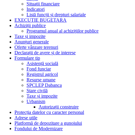
Situaţii financiare
Indicatori
Listă funcții și drepturi salariale
EXECUTIE BUGETARA
Achiziții publice
Programul anual al achizițiilor publice
Taxe și impozite
Anunțuri generale
Oferte vânzare terenuri
Declarații de avere și de interese
Formulare tip
Asistență socială
Fond funciar
Registrul agricol
Resurse umane
SPCLEP Dabanca
Stare civilă
Taxe și impozite
Urbanism
Autorizații construire
Protecția datelor cu caracter personal
Adrese utile
Platformă de depozitare a gunoiului
Fondului de Modernizare