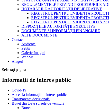
STATUTUL UNITĂȚII ADMINISTRATIV-TERITOR
REGULAMENTELE PRIVIND PROCEDURILE AD
HOTĂRÂRILE AUTORITĂȚII DELIBERATIVE
REGISTRUL PENTRU EVIDENȚA PROIECT
REGISTRUL PENTRU EVIDENȚA PROIECTE
REGISTRUL PENTRU EVIDENȚA HOTĂRÂR
DISPOZIȚIILE AUTORITĂȚII EXECUTIVE
DOCUMENTE ȘI INFORMAȚII FINANCIARE
ALTE DOCUMENTE
Contact
Audiențe
Petiții
Galerie Imagini
WebMail
Alegeri
Selectați pagina
Informaţii de interes public
Covid-19
Acces la informaţii de interes public
Transparenţa decizională
Buget din toate sursele de venituri
Buget