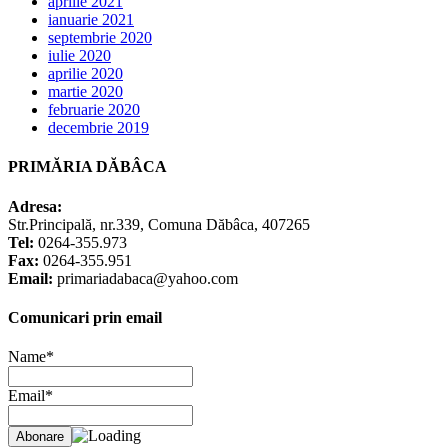
aprilie 2021
ianuarie 2021
septembrie 2020
iulie 2020
aprilie 2020
martie 2020
februarie 2020
decembrie 2019
PRIMĂRIA DĂBÂCA
Adresa:
Str.Principală, nr.339, Comuna Dăbâca, 407265
Tel:
0264-355.973
Fax:
0264-355.951
Email:
primariadabaca@yahoo.com
Comunicari prin email
Name*
Email*