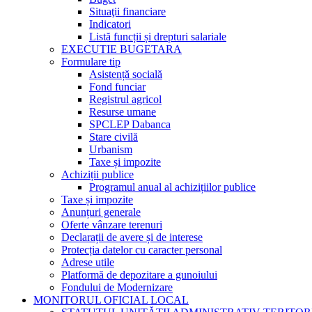
Situaţii financiare
Indicatori
Listă funcții și drepturi salariale
EXECUTIE BUGETARA
Formulare tip
Asistență socială
Fond funciar
Registrul agricol
Resurse umane
SPCLEP Dabanca
Stare civilă
Urbanism
Taxe și impozite
Achiziții publice
Programul anual al achizițiilor publice
Taxe și impozite
Anunțuri generale
Oferte vânzare terenuri
Declarații de avere și de interese
Protecția datelor cu caracter personal
Adrese utile
Platformă de depozitare a gunoiului
Fondului de Modernizare
MONITORUL OFICIAL LOCAL