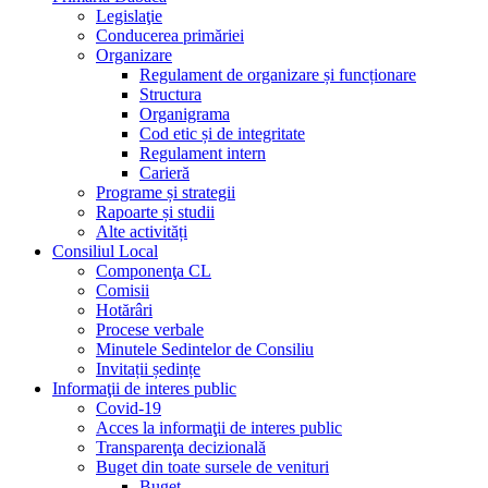
Legislaţie
Conducerea primăriei
Organizare
Regulament de organizare și funcționare
Structura
Organigrama
Cod etic și de integritate
Regulament intern
Carieră
Programe și strategii
Rapoarte și studii
Alte activități
Consiliul Local
Componenţa CL
Comisii
Hotărâri
Procese verbale
Minutele Sedintelor de Consiliu
Invitații ședințe
Informaţii de interes public
Covid-19
Acces la informaţii de interes public
Transparenţa decizională
Buget din toate sursele de venituri
Buget