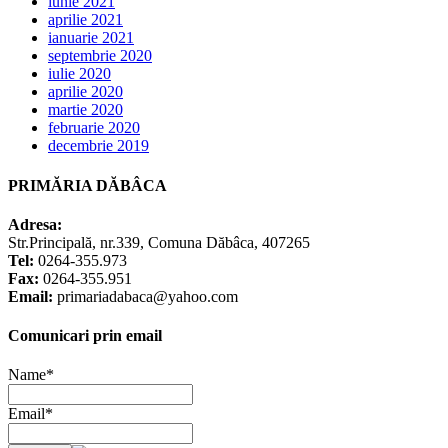
iunie 2021
aprilie 2021
ianuarie 2021
septembrie 2020
iulie 2020
aprilie 2020
martie 2020
februarie 2020
decembrie 2019
PRIMĂRIA DĂBÂCA
Adresa:
Str.Principală, nr.339, Comuna Dăbâca, 407265
Tel:
0264-355.973
Fax:
0264-355.951
Email:
primariadabaca@yahoo.com
Comunicari prin email
Name*
Email*