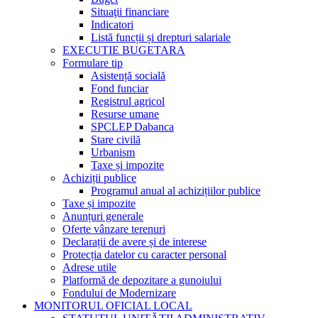
Situaţii financiare
Indicatori
Listă funcții și drepturi salariale
EXECUTIE BUGETARA
Formulare tip
Asistență socială
Fond funciar
Registrul agricol
Resurse umane
SPCLEP Dabanca
Stare civilă
Urbanism
Taxe și impozite
Achiziții publice
Programul anual al achizițiilor publice
Taxe și impozite
Anunțuri generale
Oferte vânzare terenuri
Declarații de avere și de interese
Protecția datelor cu caracter personal
Adrese utile
Platformă de depozitare a gunoiului
Fondului de Modernizare
MONITORUL OFICIAL LOCAL