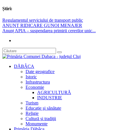
Știri:
Regulamentul serviciului de transport public
ANUNT RIDICARE GUNOI MENAJER
Anunț APIA – suspendarea primirii cererilor unic...
DĂBÂCA
Date geografice
Istoric
Infrastructura
Economie
AGRICULTURĂ
INDUSTRIE
Turism
Educaţie şi sănătate
Religie
Cultură şi tradiţii
Monumente
Primăria Dăbâca