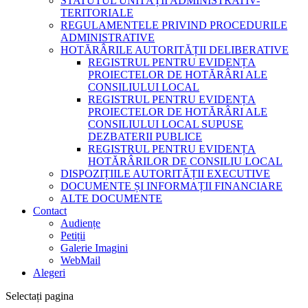
STATUTUL UNITĂȚII ADMINISTRATIV-
TERITORIALE
REGULAMENTELE PRIVIND PROCEDURILE
ADMINISTRATIVE
HOTĂRÂRILE AUTORITĂȚII DELIBERATIVE
REGISTRUL PENTRU EVIDENȚA
PROIECTELOR DE HOTĂRÂRI ALE
CONSILIULUI LOCAL
REGISTRUL PENTRU EVIDENȚA
PROIECTELOR DE HOTĂRÂRI ALE
CONSILIULUI LOCAL SUPUSE
DEZBATERII PUBLICE
REGISTRUL PENTRU EVIDENȚA
HOTĂRÂRILOR DE CONSILIU LOCAL
DISPOZIȚIILE AUTORITĂȚII EXECUTIVE
DOCUMENTE ȘI INFORMAȚII FINANCIARE
ALTE DOCUMENTE
Contact
Audiențe
Petiții
Galerie Imagini
WebMail
Alegeri
Selectați pagina