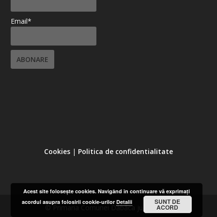
Email*
Cookies
|
Politica de confidentialitate
Acest site foloseşte cookies. Navigând în continuare vă exprimaţi
SUNT DE
acordul asupra folosirii cookie-urilor
Detalii
ACORD
© Primaria Comunei Dăbâca județul Cluj