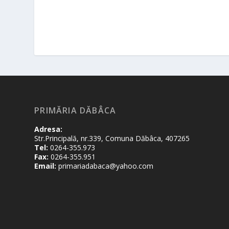
PRIMĂRIA DĂBÂCA
Adresa:
Str.Principală, nr.339, Comuna Dăbâca, 407265
Tel:
0264-355.973
Fax:
0264-355.951
Email:
primariadabaca@yahoo.com