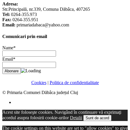
Adresa:
Str.Principală, nr.339, Comuna Dăbâca, 407265
Tel:
0264-355.973
Fax:
0264-355.951
Email:
primariadabaca@yahoo.com
Comunicari prin email
Name*
Email*
Cookies
|
Politica de confidentialitate
© Primaria Comunei Dăbâca județul Cluj
Acest site foloseşte cookies. Navigând în continuare vă exprimaţi
acordul asupra folosirii cookie-urilor
Detalii
Sunt de acord
The cookie settings on this website are set to "allow cookies" to give