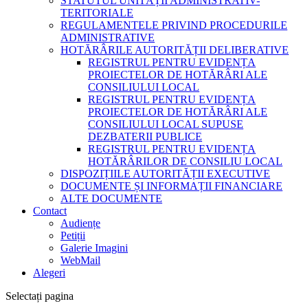
STATUTUL UNITĂȚII ADMINISTRATIV-
TERITORIALE
REGULAMENTELE PRIVIND PROCEDURILE
ADMINISTRATIVE
HOTĂRÂRILE AUTORITĂȚII DELIBERATIVE
REGISTRUL PENTRU EVIDENȚA
PROIECTELOR DE HOTĂRÂRI ALE
CONSILIULUI LOCAL
REGISTRUL PENTRU EVIDENȚA
PROIECTELOR DE HOTĂRÂRI ALE
CONSILIULUI LOCAL SUPUSE
DEZBATERII PUBLICE
REGISTRUL PENTRU EVIDENȚA
HOTĂRÂRILOR DE CONSILIU LOCAL
DISPOZIȚIILE AUTORITĂȚII EXECUTIVE
DOCUMENTE ȘI INFORMAȚII FINANCIARE
ALTE DOCUMENTE
Contact
Audiențe
Petiții
Galerie Imagini
WebMail
Alegeri
Selectați pagina