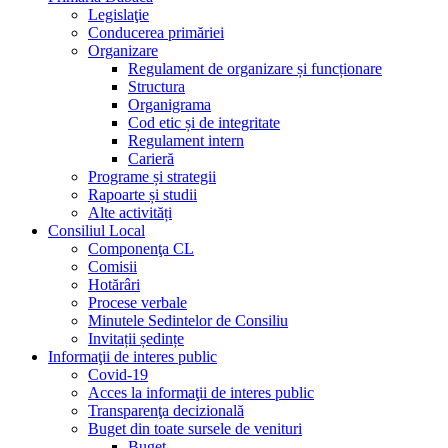
Legislaţie
Conducerea primăriei
Organizare
Regulament de organizare și funcționare
Structura
Organigrama
Cod etic și de integritate
Regulament intern
Carieră
Programe și strategii
Rapoarte și studii
Alte activități
Consiliul Local
Componenţa CL
Comisii
Hotărâri
Procese verbale
Minutele Sedintelor de Consiliu
Invitații ședințe
Informaţii de interes public
Covid-19
Acces la informaţii de interes public
Transparenţa decizională
Buget din toate sursele de venituri
Buget