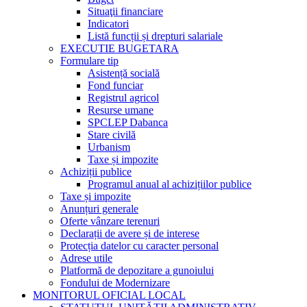
Situaţii financiare
Indicatori
Listă funcții și drepturi salariale
EXECUTIE BUGETARA
Formulare tip
Asistență socială
Fond funciar
Registrul agricol
Resurse umane
SPCLEP Dabanca
Stare civilă
Urbanism
Taxe și impozite
Achiziții publice
Programul anual al achizițiilor publice
Taxe și impozite
Anunțuri generale
Oferte vânzare terenuri
Declarații de avere și de interese
Protecția datelor cu caracter personal
Adrese utile
Platformă de depozitare a gunoiului
Fondului de Modernizare
MONITORUL OFICIAL LOCAL