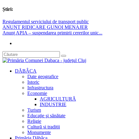
Știri:
Regulamentul serviciului de transport public
ANUNT RIDICARE GUNOI MENAJER
Anunț APIA – suspendarea primirii cererilor unic...
DĂBÂCA
Date geografice
Istoric
Infrastructura
Economie
AGRICULTURĂ
INDUSTRIE
Turism
Educaţie şi sănătate
Religie
Cultură şi tradiţii
Monumente
Primăria Dăbâca